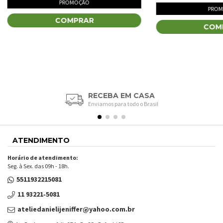
PROMOÇÃO
PROM
COMPRAR
COM
RECEBA EM CASA
Enviamos para todo o Brasil
ATENDIMENTO
Horário de atendimento:
Seg. à Sex. das 09h - 18h.
5511932215081
11 93221‑5081‬
ateliedanielijeniffer@yahoo.com.br