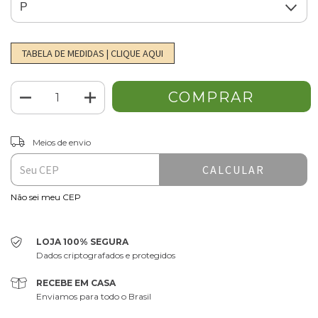
TABELA DE MEDIDAS | CLIQUE AQUI
ALTERAR CEP
Entregas para o CEP:
Meios de envio
CALCULAR
Não sei meu CEP
LOJA 100% SEGURA
Dados criptografados e protegidos
RECEBE EM CASA
Enviamos para todo o Brasil