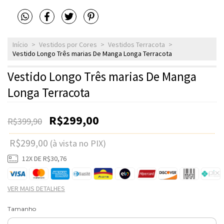
Início
>
Vestidos por Cores
>
Vestidos Terracota
>
Vestido Longo Três marias De Manga Longa Terracota
Vestido Longo Três marias De Manga
Longa Terracota
R$299,00
R$399,90
R$299,00
(à vista no PIX)
12
X DE
R$30,76
VER MAIS DETALHES
Tamanho