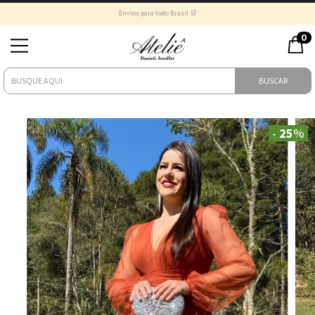
Envios para todo Brasil 🛒
0
BUSCAR
-
25
%