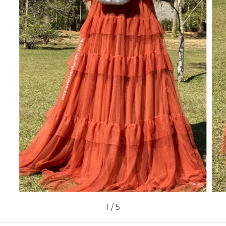
1
/
5