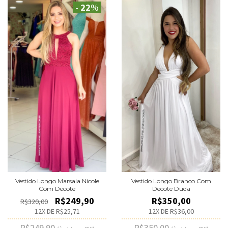
-
22
%
Vestido Longo Marsala Nicole
Vestido Longo Branco Com
Com Decote
Decote Duda
R$249,90
R$350,00
R$320,00
12
X DE
R$25,71
12
X DE
R$36,00
R$249,90
R$350,00