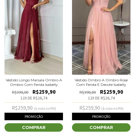
Vestido Ombro A Ombro Rose
Vestido Longo Marsala Ombro A
Com Fenda E Decote Isabelly
Ombro Com Fenda Isabelly
R$259,90
R$259,90
R$390,00
R$390,00
12
X DE
R$26,74
12
X DE
R$26,74
R$259,90
R$259,90
(à vista no PIX)
(à vista no PIX)
PROMOÇÃO
PROMOÇÃO
COMPRAR
COMPRAR