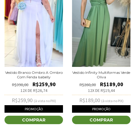
Vestido Branco Ombro A Ombro
Vestido Infinity Multiformas Verde
Com Fenda Isabelly
Oliva
R$259,90
R$189,00
R$390,00
R$260,00
12
X DE
R$26,74
12
X DE
R$19,44
R$259,90
R$189,00
(à vista no PIX)
(à vista no PIX)
PROMOÇÃO
PROMOÇÃO
COMPRAR
COMPRAR