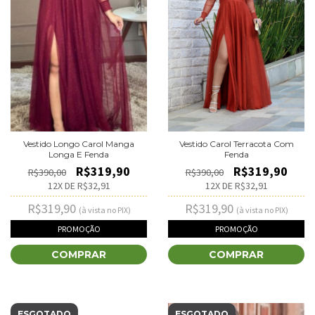
Vestido Longo Carol Manga
Vestido Carol Terracota Com
Longa E Fenda
Fenda
R$319,90
R$319,90
R$390,00
R$390,00
12
X DE
R$32,91
12
X DE
R$32,91
R$319,90
R$319,90
(à vista no PIX)
(à vista no PIX)
PROMOÇÃO
PROMOÇÃO
COMPRAR
COMPRAR
ESGOTADO
ESGOTADO