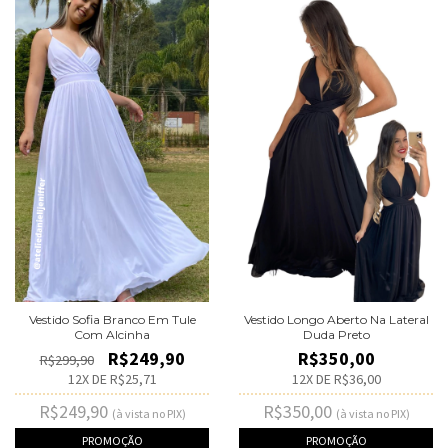
Vestido Sofia Branco Em Tule
Vestido Longo Aberto Na Lateral
Com Alcinha
Duda Preto
R$249,90
R$350,00
R$299,90
12
X DE
R$25,71
12
X DE
R$36,00
R$249,90
R$350,00
(à vista no PIX)
(à vista no PIX)
PROMOÇÃO
PROMOÇÃO