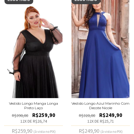
Vestido Longo Manga Longa
Vestido Longo Azul Marinho Com
Preto Laço
Decote Nicole
R$259,90
R$249,90
R$390,00
R$320,00
12
X DE
R$26,74
12
X DE
R$25,71
R$259,90
R$249,90
(à vista no PIX)
(à vista no PIX)