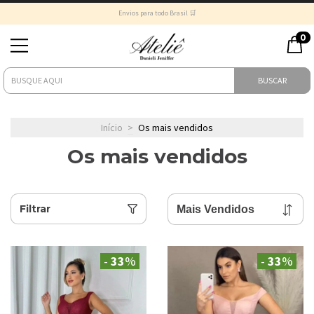
Envios para todo Brasil 🛒
0
BUSCAR
Início
>
Os mais vendidos
Os mais vendidos
Filtrar
-
33
%
-
33
%