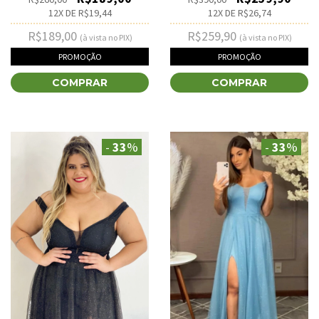
12
X DE
R$26,74
12
X DE
R$19,44
R$259,90
R$189,00
(à vista no PIX)
(à vista no PIX)
PROMOÇÃO
PROMOÇÃO
COMPRAR
COMPRAR
-
33
%
-
33
%