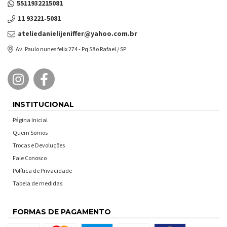
5511932215081
11 93221‑5081‬
ateliedanielijeniffer@yahoo.com.br
Av. Paulo nunes felix 274 - Pq São Rafael / SP
INSTITUCIONAL
Página Inicial
Quem Somos
Trocas e Devoluções
Fale Conosco
Política de Privacidade
Tabela de medidas
FORMAS DE PAGAMENTO