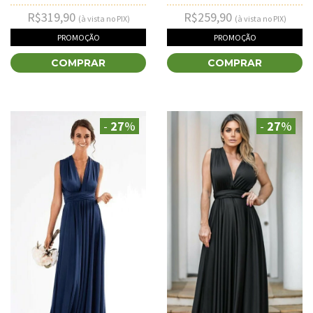
R$319,90
R$259,90
(à vista no PIX)
(à vista no PIX)
PROMOÇÃO
PROMOÇÃO
COMPRAR
COMPRAR
-
27
%
-
27
%