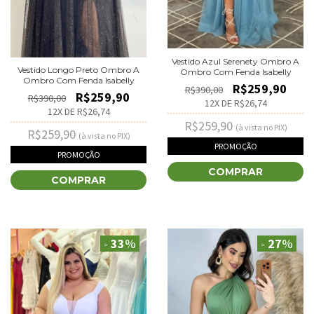
Vestido Azul Serenety Ombro A
Vestido Longo Preto Ombro A
Ombro Com Fenda Isabelly
Ombro Com Fenda Isabelly
R$259,90
R$390,00
R$259,90
R$390,00
12
X DE
R$26,74
12
X DE
R$26,74
R$259,90
(à vista no PIX)
R$259,90
(à vista no PIX)
PROMOÇÃO
PROMOÇÃO
COMPRAR
COMPRAR
-
33
%
-
27
%