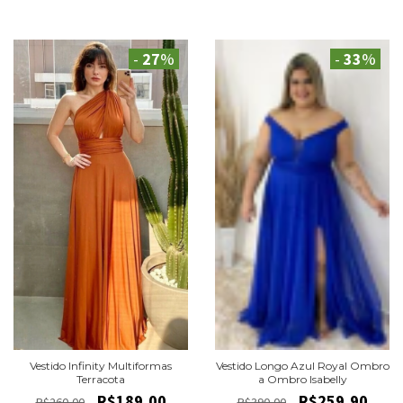
-
27
%
-
33
%
Vestido Longo Azul Royal Ombro
Vestido Infinity Multiformas
a Ombro Isabelly
Terracota
R$259,90
R$189,00
R$390,00
R$260,00