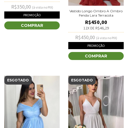
R$350,00
(à vista no PIX)
Vestido Longo Ombro A Ombro
PROMOÇÃO
Fenda Lara Terracota
R$450,00
COMPRAR
12
X DE
R$46,29
R$450,00
(à vista no PIX)
PROMOÇÃO
COMPRAR
ESGOTADO
ESGOTADO