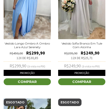
Vestido Longo Ombro A Ombro
Vestido Sofia Branco Em Tule
Lara Azul Serenety
Com Alcinha
R$299,90
R$249,90
R$450,00
R$299,90
12
X DE
R$30,85
12
X DE
R$25,71
R$299,90
R$249,90
(à vista no PIX)
(à vista no PIX)
PROMOÇÃO
PROMOÇÃO
COMPRAR
COMPRAR
ESGOTADO
ESGOTADO