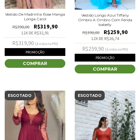
Vestido De Madrinha Rose Manga
Vestido Longo Azul Tiffany
Longa Carol
Ombro A Ombro Com Fenda
Isabelly
R$319,90
R$390,00
R$259,90
R$390,00
12
X DE
R$32,91
12
X DE
R$26,74
R$319,90
(à vista no PIX)
R$259,90
(à vista no PIX)
PROMOÇÃO
PROMOÇÃO
COMPRAR
COMPRAR
ESGOTADO
ESGOTADO