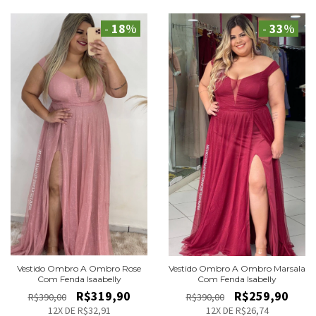
-
18
%
-
33
%
Vestido Ombro A Ombro Rose
Vestido Ombro A Ombro Marsala
Com Fenda Isaabelly
Com Fenda Isabelly
R$319,90
R$259,90
R$390,00
R$390,00
12
X DE
R$32,91
12
X DE
R$26,74