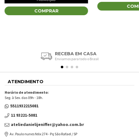
COM
COMPRAR
RECEBA EM CASA
Enviamos para todo o Brasil
ATENDIMENTO
Horário de atendimento:
Seg. à Sex. das 09h - 18h.
5511932215081
11 93221‑5081‬
ateliedanielijeniffer@yahoo.com.br
Av. Paulo nunes felix 274 - Pq São Rafael / SP