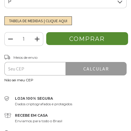
TABELA DE MEDIDAS | CLIQUE AQUI
ALTERAR CEP
Entregas para o CEP:
Meios de envio
CALCULAR
Não sei meu CEP
LOJA 100% SEGURA
Dados criptografados e protegidos
RECEBE EM CASA
Enviamos para todo o Brasil