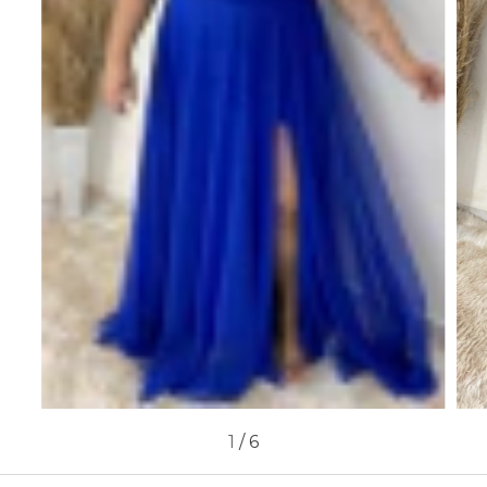
1
/
6