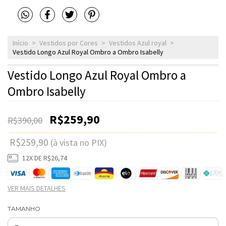
Início
>
Vestidos por Cores
>
Vestidos Azul royal
>
Vestido Longo Azul Royal Ombro a Ombro Isabelly
Vestido Longo Azul Royal Ombro a
Ombro Isabelly
R$259,90
R$390,00
R$259,90
(à vista no PIX)
12
X DE
R$26,74
VER MAIS DETALHES
TAMANHO