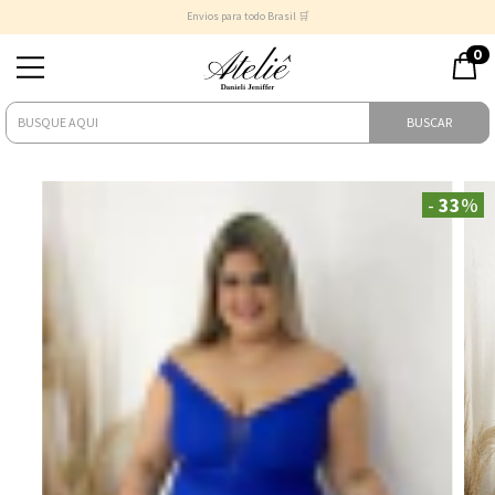
Envios para todo Brasil 🛒
0
BUSCAR
-
33
%