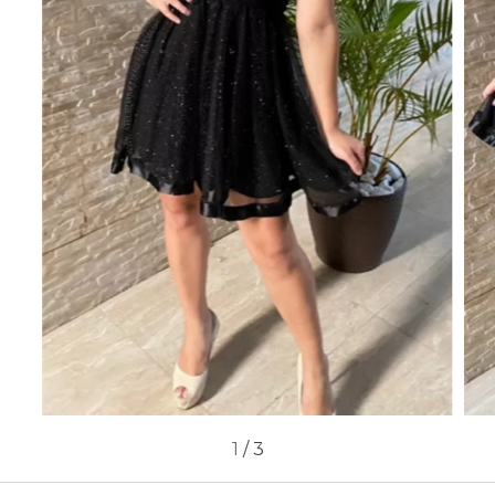
1
/
3