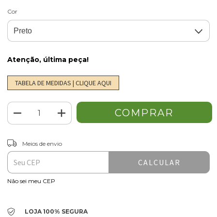
Cor
Atenção, última peça!
TABELA DE MEDIDAS | CLIQUE AQUI
ALTERAR CEP
Entregas para o CEP:
Meios de envio
CALCULAR
Não sei meu CEP
LOJA 100% SEGURA