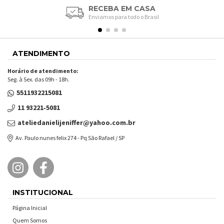
RECEBA EM CASA
Enviamos para todo o Brasil
ATENDIMENTO
Horário de atendimento:
Seg. à Sex. das 09h - 18h.
5511932215081
11 93221‑5081‬
ateliedanielijeniffer@yahoo.com.br
Av. Paulo nunes felix 274 - Pq São Rafael / SP
INSTITUCIONAL
Página Inicial
Quem Somos