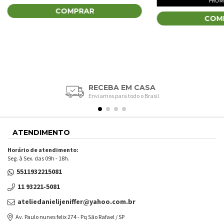
PROM
COMPRAR
COM
RECEBA EM CASA
Enviamos para todo o Brasil
ATENDIMENTO
Horário de atendimento:
Seg. à Sex. das 09h - 18h.
5511932215081
11 93221‑5081‬
ateliedanielijeniffer@yahoo.com.br
Av. Paulo nunes felix 274 - Pq São Rafael / SP