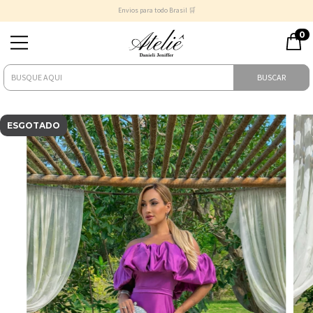
Envios para todo Brasil 🛒
0
BUSCAR
ESGOTADO