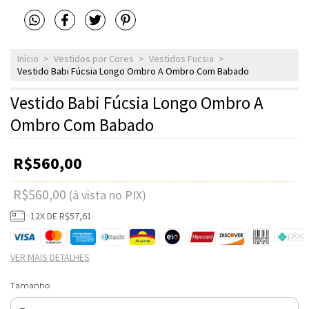
Início
>
Vestidos por Cores
>
Vestidos Fucsia
>
Vestido Babi Fúcsia Longo Ombro A Ombro Com Babado
Vestido Babi Fúcsia Longo Ombro A
Ombro Com Babado
R$560,00
R$560,00
(à vista no PIX)
12
X DE
R$57,61
VER MAIS DETALHES
Tamanho